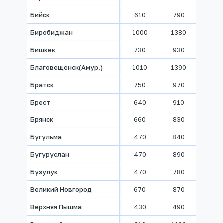
Бийск
610
790
930
Биробиджан
1000
1380
1670
Бишкек
730
930
940
Благовещенск(Амур.)
1010
1390
1720
Братск
750
970
1230
Брест
640
910
1380
Брянск
660
830
920
Бугульма
470
840
970
Бугуруслан
470
890
1080
Бузулук
470
780
930
Великий Новгород
670
870
970
Верхняя Пышма
430
490
560