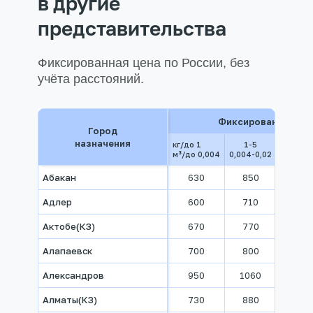
в другие
представительства
Фиксированная цена по России, без
учёта расстояний.
Фиксированная це
Город
назначения
кг/до 1
1-5
5-15
м³/до 0,004
0,004-0,02
0,02-0,
Абакан
630
850
1050
Адлер
600
710
890
Актобе(КЗ)
670
770
880
Алапаевск
700
800
980
Александров
950
1060
1300
Алматы(КЗ)
730
880
920