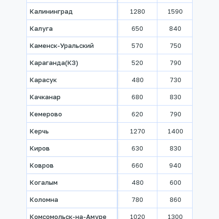
Калининград
1280
1590
1860
Калуга
650
840
960
Каменск-Уральский
570
750
800
Караганда(КЗ)
520
790
880
Карасук
480
730
860
Качканар
680
830
960
Кемерово
620
790
920
Керчь
1270
1400
1470
Киров
630
830
910
Ковров
660
940
1020
Когалым
480
600
880
Коломна
780
860
960
Комсомольск-на-Амуре
1020
1300
1600