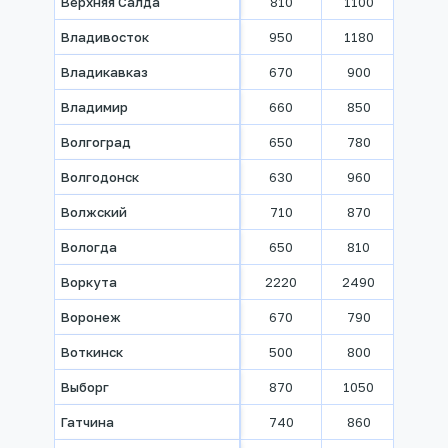
Верхняя Салда
810
1100
1360
Владивосток
950
1180
1600
Владикавказ
670
900
1070
Владимир
660
850
960
Волгоград
650
780
900
Волгодонск
630
960
1060
Волжский
710
870
1000
Вологда
650
810
920
Воркута
2220
2490
2610
Воронеж
670
790
910
Воткинск
500
800
900
Выборг
870
1050
1200
Гатчина
740
860
960