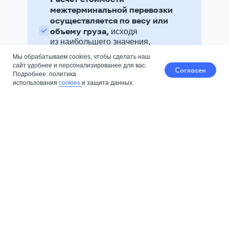
межтерминальной перевозки
осуществляется по весу или
объему груза,
исходя
из наибольшего значения,
но не может быть ниже
Мы обрабатываем cookies, чтобы сделать наш
минимальной стоимости
сайт удобнее и персонализированее для вас.
Согласен
Подробнее: политика
использования
cookies
и защита данных.
Для определения
стоимости перевозки
необходимо рассчитать
стоимость Вашего груза
по весу, затем по объему,
сравнить их между собой
и применить наибольшее
значение
Стоимость межтерминальной
перевозки после упаковки груза
в ЗТТ сборный паллетный борт или
в деревянную обрешетку