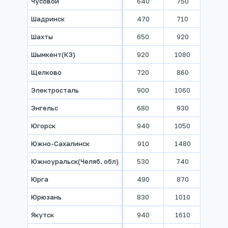
Чусовой
640
750
860
Шадринск
470
710
820
Шахты
650
920
1030
Шымкент(КЗ)
920
1080
1090
Щелково
720
860
960
Электросталь
900
1060
1220
Энгельс
680
930
1020
Югорск
940
1050
1060
Южно-Сахалинск
910
1480
1860
Южноуральск(Челяб. обл)
530
740
840
Юрга
490
870
920
Юрюзань
830
1010
1220
Якутск
940
1610
2240