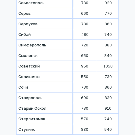
Севастополь
780
920
1140
Серов
660
770
810
Серпухов
780
860
960
Сибай
480
740
840
Симферополь
720
880
1080
Смоленск
650
840
960
Советский
950
1050
1060
Соликамск
550
730
860
Сочи
780
860
990
Ставрополь
690
830
990
Старый Оскол
780
910
1020
Стерлитамак
570
740
870
Ступино
830
940
1040