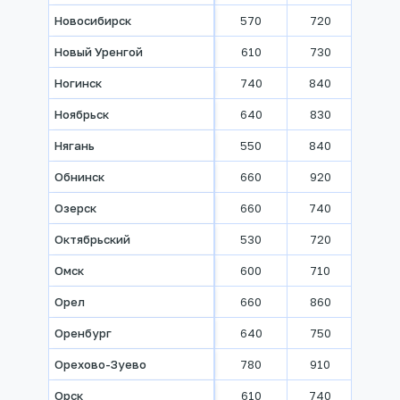
Новосибирск
570
720
830
Новый Уренгой
610
730
1000
Ногинск
740
840
930
Ноябрьск
640
830
930
Нягань
550
840
1000
Обнинск
660
920
1000
Озерск
660
740
810
Октябрьский
530
720
810
Омск
600
710
830
Орел
660
860
960
Оренбург
640
750
840
Орехово-Зуево
780
910
1010
Орск
610
740
850