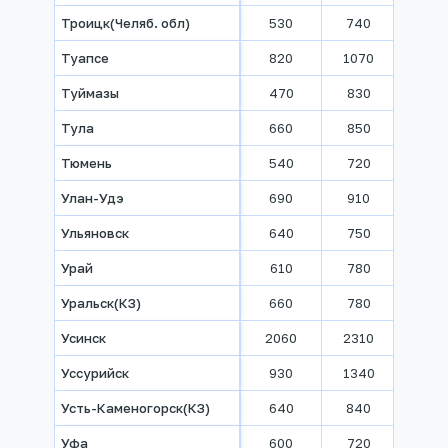
Троицк(Челяб. обл)
530
740
840
Туапсе
820
1070
1270
Туймазы
470
830
940
Тула
660
850
970
Тюмень
540
720
800
Улан-Удэ
690
910
1210
Ульяновск
640
750
850
Урай
610
780
1030
Уральск(КЗ)
660
780
860
Усинск
2060
2310
2540
Уссурийск
930
1340
1680
Усть-Каменогорск(КЗ)
640
840
920
Уфа
600
720
810