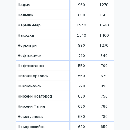
Надым
960
1270
1500
Нальчик
650
840
960
Нарьян-Мар
1540
1640
2240
Находка
1140
1460
1900
Нерюнгри
830
1270
1510
Нефтекамск
710
840
930
Нефтеюганск
550
700
790
Нижневартовск
550
670
730
Нижнекамск
720
890
960
Нижний Новгород
670
750
860
Нижний Тагил
630
780
850
Новокузнецк
680
780
920
Новороссийск
680
850
980