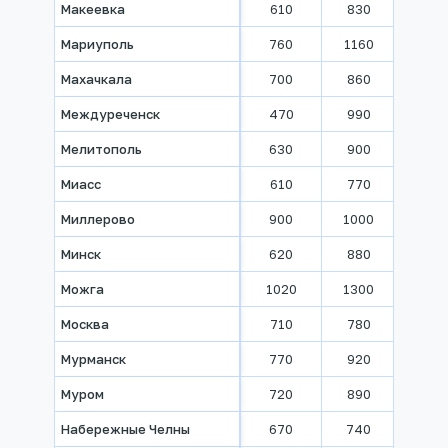
Макеевка
610
830
1050
Мариуполь
760
1160
1240
Махачкала
700
860
1110
Междуреченск
470
990
1140
Мелитополь
630
900
1130
Миасс
610
770
850
Миллерово
900
1000
1130
Минск
620
880
970
Можга
1020
1300
1520
Москва
710
780
870
Мурманск
770
920
1020
Муром
720
890
930
Набережные Челны
670
740
840