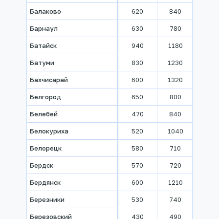
Балаково
620
840
940
Барнаул
630
780
910
Батайск
940
1180
1330
Батуми
830
1230
1680
Бахчисарай
600
1320
1650
Белгород
650
800
900
Белебей
470
840
970
Белокуриха
520
1040
1290
Белорецк
580
710
790
Бердск
570
720
830
Бердянск
600
1210
1490
Березники
530
740
840
Березовский
430
490
560