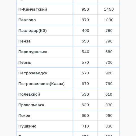
П-Камчатский
950
1450
2010
Павлово
870
1030
1070
Павлодар(КЗ)
490
780
890
Пенза
650
790
890
Первоуральск
540
680
750
Пермь
570
700
810
Петрозаводск
670
920
1020
Петропавловск(Казах)
670
760
790
Полевской
530
610
710
Прокопьевск
630
830
990
Псков
690
960
1120
Пушкино
710
830
930